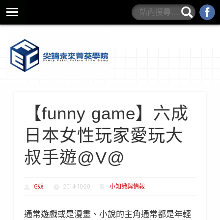
營隊規範與QA
學院書籍
最新營隊
學院介紹
師資介紹
【funny game】六成
日本女性玩家愛玩大
叔手遊@V@
G奴
2014-10-20
小知識與情報
通常遊戲或是漫畫、小說的主角通常都是年輕