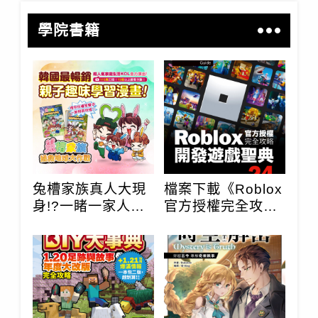
學院書籍
兔槽家族真人大現
檔案下載《Roblox
身!?一睹一家人現
官方授權完全攻
實的吐槽生活！
略：開發遊戲聖典
24Hours就能學
會》