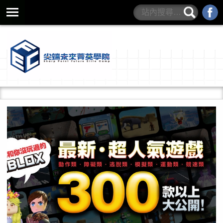
營隊規範與QA
學院書籍
最新營隊
學院介紹
師資介紹