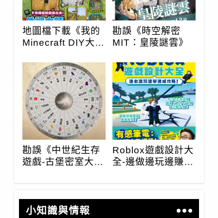
地圖檔下載《我的
勘誤《時空解密
Minecraft DIY大事
MIT：皇陵謎雲》
典：1.20足跡與故
事年度大改版完全
攻略》
勘誤《中世紀生存
Roblox遊戲設計大
遊戲-古堡密室大逃
全-邊做邊玩邊賺速
脫：拯救王室的
成攻略！3/30上
130道關鍵抉擇》
市！
小知識與情報