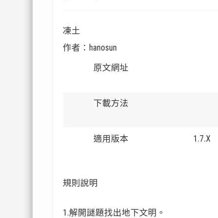
凍土
作
者：
hanosun
原文網址
下載方法
適用版本
1.7.X
規則說明
1.
解開謎題找出地下文明。