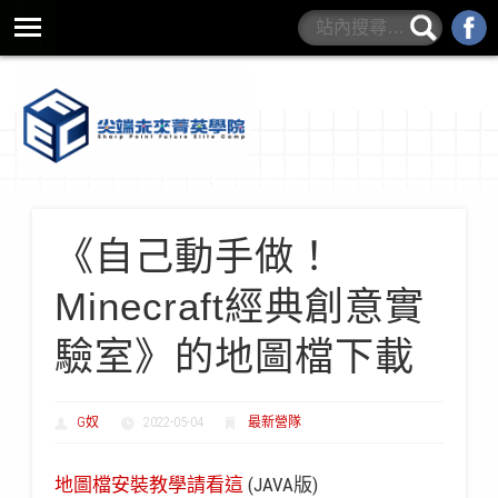
營隊規範與QA
學院書籍
最新營隊
學院介紹
師資介紹
《自己動手做！
Minecraft經典創意實
驗室》的地圖檔下載
G奴
2022-05-04
最新營隊
地圖檔安裝教學請看這
(JAVA版)