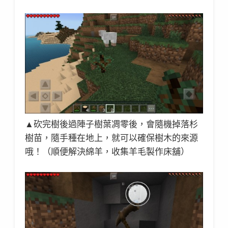
▲砍完樹後過陣子樹葉凋零後，會隨機掉落杉
樹苗，隨手種在地上，就可以確保樹木的來源
哦！（順便解決綿羊，收集羊毛製作床舖）